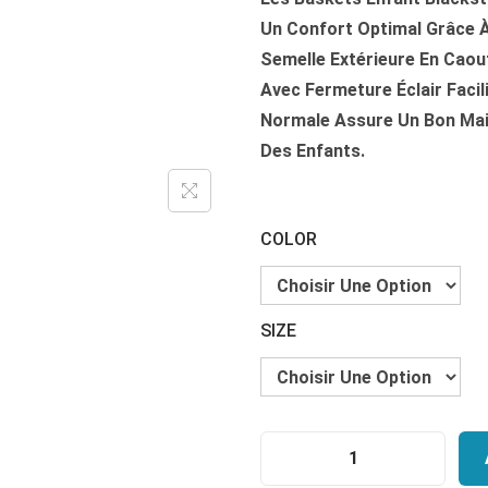
G
E
Un Confort Optimal Grâce À 
D
Semelle Extérieure En Caou
E
Avec Fermeture Éclair Facil
P
Normale Assure Un Bon Main
R
Des Enfants.
I
X
COLOR
:
€
SIZE
9
0
.
1
4
Q