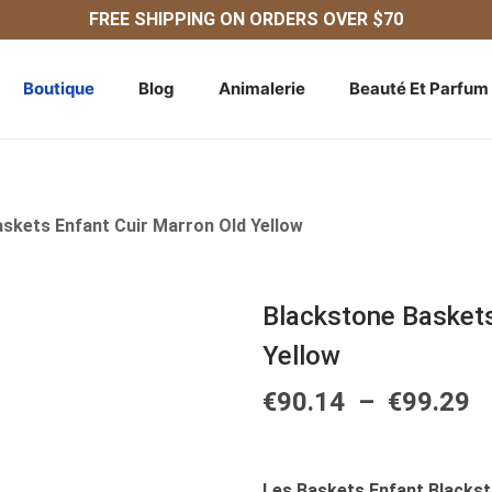
FREE SHIPPING ON ORDERS OVER $70
Boutique
Blog
Animalerie
Beauté Et Parfum
skets Enfant Cuir Marron Old Yellow
Blackstone Baskets
Yellow
P
€
90.14
–
€
99.29
L
A
Les Baskets Enfant Blackst