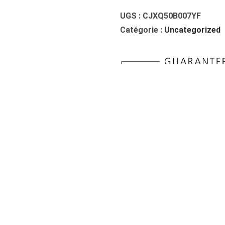
À
U
€
UGS :
CJXQ50B007YF
A
9
Catégorie :
Uncategorized
N
9
T
.
I
2
T
9
É
D
E
B
L
iption
Informations Complémentaires
A
A
C
K
S
T
Produits similaires