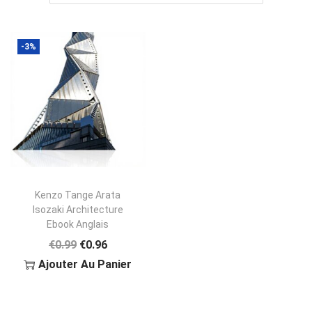
-3%
Kenzo Tange Arata
Isozaki Architecture
Ebook Anglais
L
L
€
0.99
€
0.96
E
E
Ajouter Au Panier
P
P
R
R