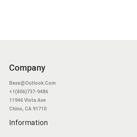
I
I
X
X
I
A
N
C
I
T
T
U
I
E
A
L
Company
L
E
É
S
Base@outlook.com
T
T
+1(806)737-9486
A
11946 Vista Ave
I
:
Chino
,
CA
91710
T
€
Information
0
:
.