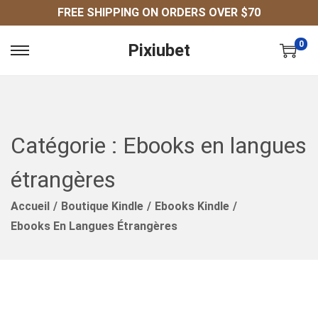
FREE SHIPPING ON ORDERS OVER $70
0
Pixiubet
P
P
A
A
S
S
S
S
E
E
Catégorie :
Ebooks en langues
R
R
étrangères
À
A
L
U
Accueil
/
Boutique Kindle
/
Ebooks Kindle
/
A
C
Ebooks En Langues Étrangères
N
O
A
N
V
T
I
E
G
N