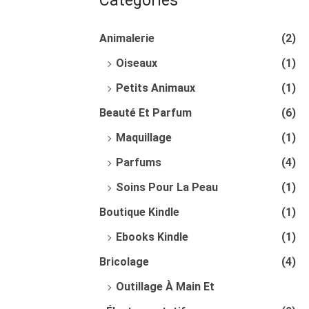
Categories
G
N
A
U
Animalerie
(2)
T
Oiseaux
(1)
I
O
Petits Animaux
(1)
N
Beauté Et Parfum
(6)
Maquillage
(1)
Parfums
(4)
Soins Pour La Peau
(1)
Boutique Kindle
(1)
Ebooks Kindle
(1)
Bricolage
(4)
Outillage À Main Et