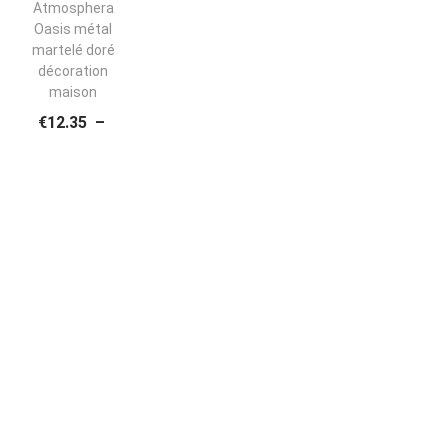
Atmosphera
Oasis métal
martelé doré
décoration
maison
€
12.35
–
P
€
12.73
L
Choix
A
Des
G
Options
C
E
E
D
P
E
R
P
O
R
D
I