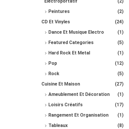
Électroportatif
(2)
Peintures
(2)
CD Et Vinyles
(24)
Dance Et Musique Electro
(1)
Featured Categories
(5)
Hard Rock Et Metal
(1)
Pop
(12)
Rock
(5)
Cuisine Et Maison
(27)
Ameublement Et Décoration
(1)
Loisirs Créatifs
(17)
Rangement Et Organisation
(1)
Tableaux
(8)