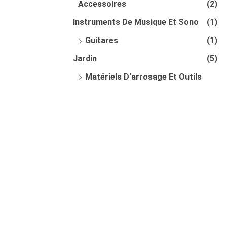
Accessoires
(2)
Instruments De Musique Et Sono
(1)
Guitares
(1)
Jardin
(5)
Matériels D'arrosage Et Outils
Pour Jardins
(4)
Plantes
(1)
Livres
(3)
Livres Pour Enfants
(3)
Mode
(49)
Femme
(6)
Fille
(19)
Garçon
(3)