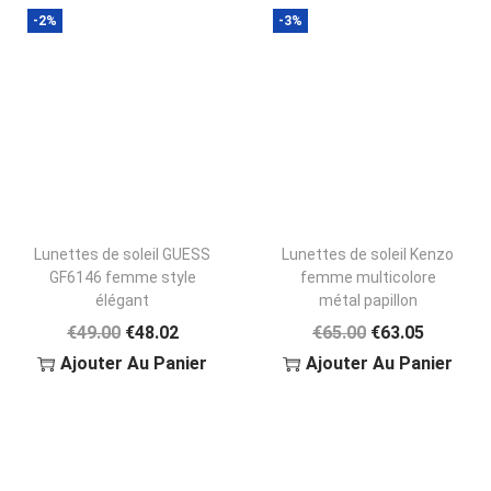
-2%
-3%
Lunettes de soleil GUESS
Lunettes de soleil Kenzo
GF6146 femme style
femme multicolore
élégant
métal papillon
L
L
L
L
€
49.00
€
48.02
€
65.00
€
63.05
E
E
E
E
Ajouter Au Panier
Ajouter Au Panier
P
P
P
P
R
R
R
R
I
I
I
I
-4%
X
X
X
X