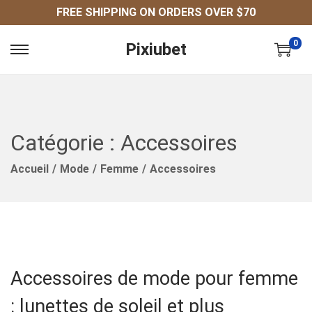
FREE SHIPPING ON ORDERS OVER $70
0
Pixiubet
P
P
A
A
S
S
S
S
E
E
Catégorie :
Accessoires
R
R
Accueil
/
Mode
/
Femme
/
Accessoires
À
A
L
U
A
C
N
O
A
N
V
T
Accessoires de mode pour femme
I
E
: lunettes de soleil et plus
G
N