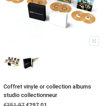
A
U
T
I
O
N
Coffret vinyle or collection albums
studio collectionneur
L
L
€
351.97
€
297.01