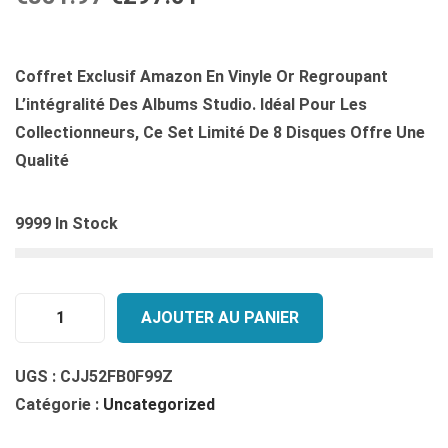
E
E
P
P
R
R
Coffret Exclusif Amazon En Vinyle Or Regroupant
I
I
L’intégralité Des Albums Studio. Idéal Pour Les
X
X
Collectionneurs, Ce Set Limité De 8 Disques Offre Une
I
A
Qualité
N
C
I
T
9999 In Stock
T
U
I
E
A
L
AJOUTER AU PANIER
L
E
Q
É
S
U
UGS :
CJJ52FB0F99Z
T
T
A
Catégorie :
Uncategorized
A
N
I
:
T