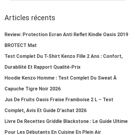
C
H
Articles récents
E
R
Review: Protection Ecran Anti Reflet Kindle Oasis 2019
C
BROTECT Mat
H
Test Complet Du T-Shirt Kenzo Fille 2 Ans : Confort,
E
R
Durabilité Et Rapport Qualité‑prix
P
Hoodie Kenzo Homme : Test Complet Du Sweat À
O
Capuche Tigre Noir 2026
U
R
Jus De Fruits Oasis Fraise Framboise 2 L – Test
Complet, Avis Et Guide D’achat 2026
:
Livre De Recettes Griddle Blackstone : Le Guide Ultime
Pour Les Débutants En Cuisine En Plein Air