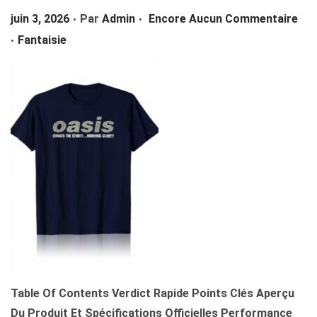
.
.
P
Juin 3, 2026
Par
Admin
Encore Aucun Commentaire
A
U
.
U
P
T
Fantaisie
B
U
I
L
B
O
I
L
N
É
I
L
É
E
D
A
N
S
Table Of Contents Verdict Rapide Points Clés Aperçu
Du Produit Et Spécifications Officielles Performance