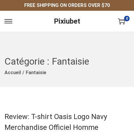
FREE SHIPPING ON ORDERS OVER $70
0
Pixiubet
P
P
A
A
S
S
S
S
E
E
Catégorie :
Fantaisie
R
R
Accueil
/
Fantaisie
À
A
L
U
A
C
N
O
A
N
Review: T-shirt Oasis Logo Navy
V
T
I
E
Merchandise Officiel Homme
G
N