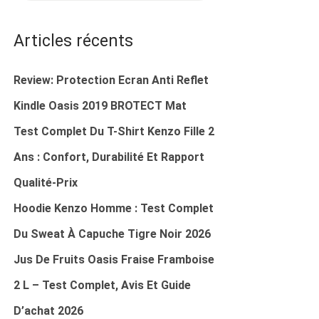
C
H
Articles récents
E
R
Review: Protection Ecran Anti Reflet
C
Kindle Oasis 2019 BROTECT Mat
H
Test Complet Du T-Shirt Kenzo Fille 2
E
R
Ans : Confort, Durabilité Et Rapport
P
Qualité‑prix
O
Hoodie Kenzo Homme : Test Complet
U
R
Du Sweat À Capuche Tigre Noir 2026
Jus De Fruits Oasis Fraise Framboise
:
2 L – Test Complet, Avis Et Guide
D’achat 2026