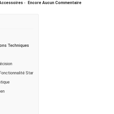
.
 Accessoires
Encore Aucun Commentaire
ions Techniques
écision
onctionnalité Star
atique
ien