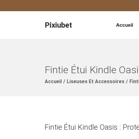
Pixiubet
Accueil
P
P
A
A
S
S
S
S
E
E
Fintie Étui Kindle Oas
R
R
À
A
Accueil
/
Liseuses Et Accessoires
/
Fint
L
U
A
C
N
O
A
N
V
T
Fintie Étui Kindle Oasis : Pro
I
E