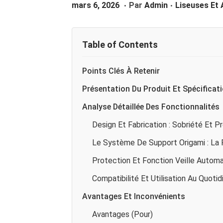
.
.
P
M
P
G
N
Mars 6, 2026
Par
Admin
Liseuses Et
U
A
U
A
U
B
R
B
T
Table of Contents
L
S
L
I
I
6
I
O
Points Clés À Retenir
É
,
É
N
L
2
D
Présentation Du Produit Et Spécificat
E
0
A
Analyse Détaillée Des Fonctionnalités
2
N
Design Et Fabrication : Sobriété Et Pr
6
S
Le Système De Support Origami : La F
Protection Et Fonction Veille Autom
Compatibilité Et Utilisation Au Quotid
Avantages Et Inconvénients
Avantages (Pour)