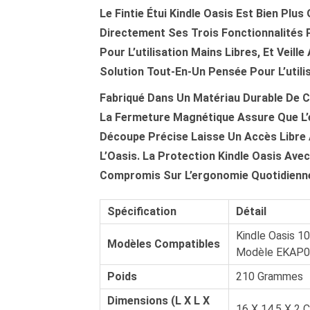
Le
Fintie Étui Kindle Oasis
Est Bien Plus 
Directement Ses Trois Fonctionnalités P
Pour L’utilisation Mains Libres, Et
Veille
Solution Tout-En-Un Pensée Pour L’utili
Fabriqué Dans Un Matériau Durable De Co
La Fermeture Magnétique Assure Que L’é
Découpe Précise Laisse Un Accès Libre
L’Oasis. La
Protection Kindle Oasis Avec
Compromis Sur L’ergonomie Quotidienn
Spécification
Détail
Kindle Oasis 10
Modèles Compatibles
Modèle EKAP
Poids
210 Grammes
Dimensions (L X L X
16 X 14,5 X 2 